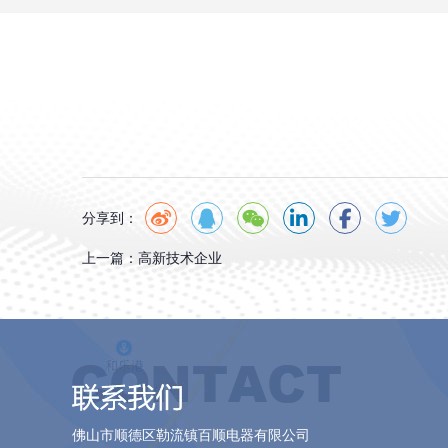
分享到：
上一篇：
高新技术企业
佛山市顺德区勒流镇百顺电器有限公司