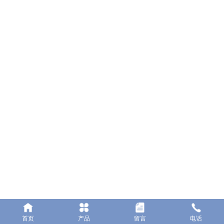
佛山市顺德区勒流镇百顺电器有限公司
地址：佛山市顺德区勒流镇勒流港集约工业开发区C06-2号地块
电话：0757-23662222
传真：0757-25551617
网址：www.bsele.cc
邮箱：bs@bsele.cc
首页
产品
留言
电话